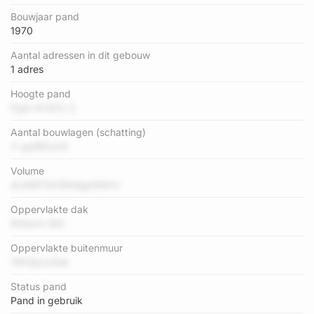
Bouwjaar pand
1970
Aantal adressen in dit gebouw
1 adres
Hoogte pand
PgQ 4VQTz C
Aantal bouwlagen (schatting)
V qp8B1u34
Volume
dL8IBTGXSRdiige5KKm
Oppervlakte dak
9HlsAX t8G
Oppervlakte buitenmuur
190QpLb5sk
Status pand
Pand in gebruik