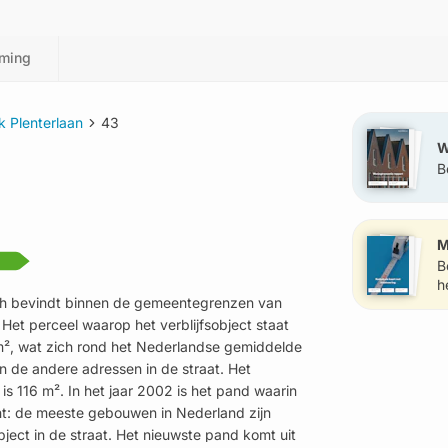
ming
 Plenterlaan
43
W
B
?
M
B
h
zich bevindt binnen de gemeentegrenzen van
Het perceel waarop het verblijfsobject staat
 m², wat zich rond het Nederlandse gemiddelde
an de andere adressen in de straat. Het
 is 116 m². In het jaar 2002 is het pand waarin
ent: de meeste gebouwen in Nederland zijn
ject in de straat. Het nieuwste pand komt uit