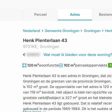
Perceel
Adres
Bestem
Nederland
Gemeente Groningen
Groningen
Henk
Henk Plenterlaan 43
9731KE,
Groningen
€
1519312
Wat moet ik bieden voor deze woning
120 m²
woonfunctie
102 m²
perceeloppervlakte
B
Henk Plenterlaan 43 is een adres in Groningen, dat 
Groningen en de grenzen van de provincie Groningen. 
is 102 m² groot. De oppervlakte van het adres is 120
van 119 m² bevindt. Het object is klein ten opzichte v
grootste verblijfsobject is 327 m² groot en het kleinste
Henk Plenterlaan 43 ligt gebouwd. Dat is relatief rec
gebouwd in de periode 1965-1984. Dit is het oudste ob
Meer lezen