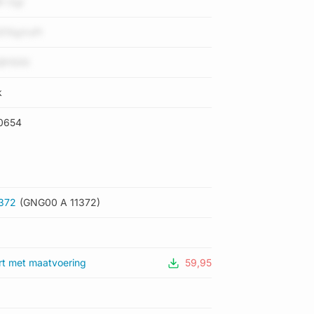
t OgI
E10gVuFt
jfr5GG
k
0654
1372
(GNG00 A 11372)
rt met maatvoering
59,95