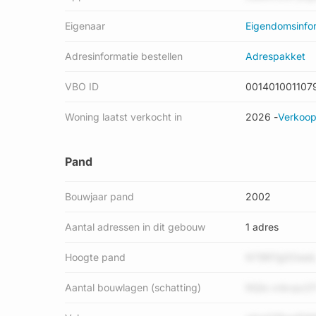
status: 'pand in gebruik'.
Eigenaar
Eigendomsinfo
Adresinformatie bestellen
Adrespakket
VBO ID
001401001107
Woning laatst verkocht in
2026 -
Verkoop
Pand
Bouwjaar pand
2002
Aantal adressen in dit gebouw
1 adres
Hoogte pand
NTBR7gDOeei
Aantal bouwlagen (schatting)
NQis vnbvpc0