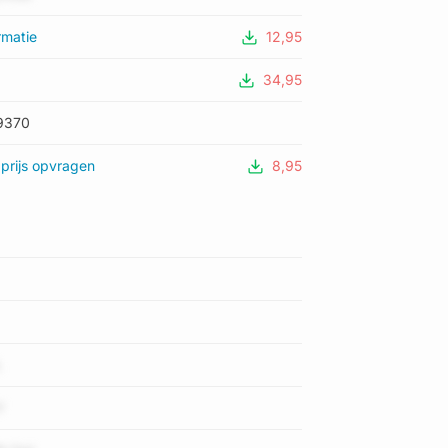
rmatie
12,95
34,95
9370
prijs opvragen
8,95
L
Y