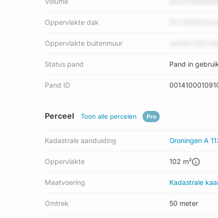
Volume
oAm01RwsfQM
Oppervlakte dak
52 CSZGOCDv
Oppervlakte buitenmuur
uw7eD UUZ lz6
Status pand
Pand in gebrui
Pand ID
001410001091
Perceel
Toon alle percelen
Pro
Kadastrale aanduiding
Groningen A 1
Oppervlakte
102 m²
Maatvoering
Kadastrale kaa
Omtrek
50 meter