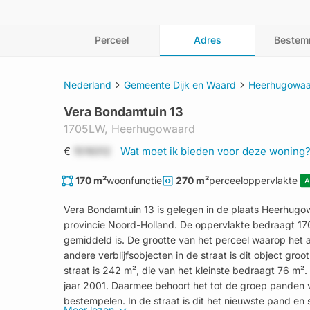
Perceel
Adres
Bestem
Nederland
Gemeente Dijk en Waard
Heerhugowaa
Vera Bondamtuin 13
1705LW,
Heerhugowaard
€
1519312
Wat moet ik bieden voor deze woning
170 m²
woonfunctie
270 m²
perceeloppervlakte
A
Vera Bondamtuin 13 is gelegen in de plaats Heerhug
provincie Noord-Holland. De oppervlakte bedraagt 17
gemiddeld is. De grootte van het perceel waarop het a
andere verblijfsobjecten in de straat is dit object gro
straat is 242 m², die van het kleinste bedraagt 76 m².
jaar 2001. Daarmee behoort het tot de groep panden va
bestempelen. In de straat is dit het nieuwste pand en 
Meer lezen