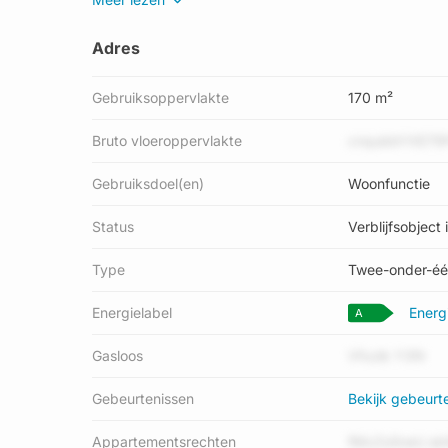
gemiddelde bouwjaar in de straat is 2000. Het verblij
'woonfunctie'.
Adres
Verkoopdata beschikbaar
Gebruiksoppervlakte
170 m²
Deze woning is voor het laatst verkocht op 1 septemb
transactie? Bestel het
Woningtransactierapport
om de v
Bruto vloeroppervlakte
cnqubbYXE75P
Perceel
Gebruiksdoel(en)
Woonfunctie
Het adres is gelegen op perceel 6212 in de sectie P
kadastrale aanduiding is aldus HHG00-P-6212. Het per
Status
Verblijfsobject 
Heerhugowaard. Het perceel is 270 m² groot, terwijl h
grootste perceel in de kadastrale gemeente is 36,8 ha
Type
Twee-onder-é
van 0 m². Er zijn geen andere adressen aanwezig op het
Basisregistratie Kadaster (BRK) was op 14-06-2002.
Energielabel
Energ
A
Energielabel en status
Gasloos
Vfxzlk Y3flr
Het adres ligt in een gebouw van het type 'twee-onder-
adres het energielabel A geregistreerd. Het hoogste ene
Gebeurtenissen
Bekijk gebeurt
A. Het gemiddelde energielabel is er A. Het adres Ver
'verblijfsobject in gebruik'. Het pand waarin dit adres l
Appartementsrechten
fMxZo5neU ab