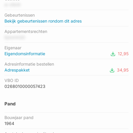
laagste is E. Het gemiddelde energielabel is er C. Het adres
er d5k9i
Aldenhaagstraat 26 heeft als status: 'verblijfsobject in gebruik'.
Gebeurtenissen
Het pand waarin dit adres ligt heeft als status: 'pand in
Bekijk gebeurtenissen rondom dit adres
gebruik'.
Appartementsrechten
EjdwIrAQD
Eigenaar
Eigendomsinformatie
12,95
Adresinformatie bestellen
Adrespakket
34,95
VBO ID
0268010000057423
Pand
Bouwjaar pand
1964