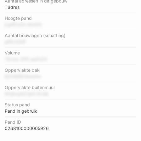
Aantal adressen in dit gebouw
1 adres
Hoogte pand
jLjaRCxkA ekdXN
Aantal bouwlagen (schatting)
gfFe E2KP
Volume
TEcIoz 2lFE qq4n2X
Oppervlakte dak
6jYmKiROAwwhw
Oppervlakte buitenmuur
NVjbcpQZnpG i0rx8j
Status pand
Pand in gebruik
Pand ID
0268100000005926