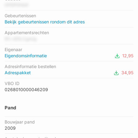
hoogste energielabel in de straat is A; het laagste is F. Het
0tfGP0Ihb9
gemiddelde energielabel is er A. Het adres Kleverburgstraat 61
Gebeurtenissen
heeft als status: 'verblijfsobject in gebruik'. Het pand waarin dit
Bekijk gebeurtenissen rondom dit adres
adres ligt heeft als status: 'pand in gebruik'.
Appartementsrechten
RO xEDLCgaUg
Eigenaar
Eigendomsinformatie
12,95
Adresinformatie bestellen
Adrespakket
34,95
VBO ID
0268010000046209
Pand
Bouwjaar pand
2009