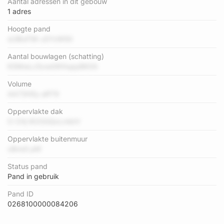
Aantal adressen in dit gebouw
1 adres
Hoogte pand
sUiBuF5K uSYcWlGI
Aantal bouwlagen (schatting)
KSMwLc5xwdWHuppBK0A
Volume
AA73H0y aRT9
Oppervlakte dak
O CHj W20GQxLmbIV
Oppervlakte buitenmuur
xBnsG pW
Status pand
Pand in gebruik
Pand ID
0268100000084206