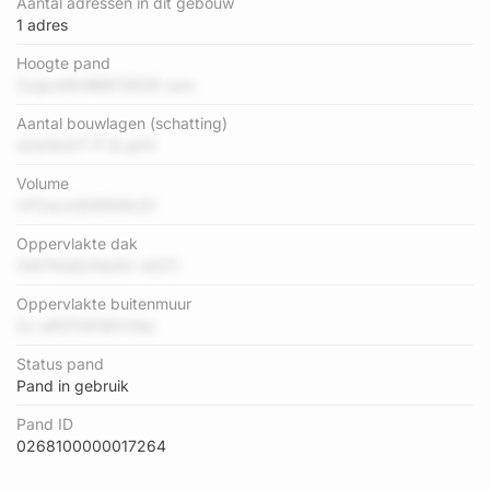
Aantal adressen in dit gebouw
1 adres
Hoogte pand
OzjpmMnBBtFSED8 vam
Aantal bouwlagen (schatting)
sVsir9nDT P 0LqHV
Volume
VPZaLkQDENWc51
Oppervlakte dak
XM7NQEzNbihV wDZ1
Oppervlakte buitenmuur
DJ aRZFbEQEVGiia
Status pand
Pand in gebruik
Pand ID
0268100000017264