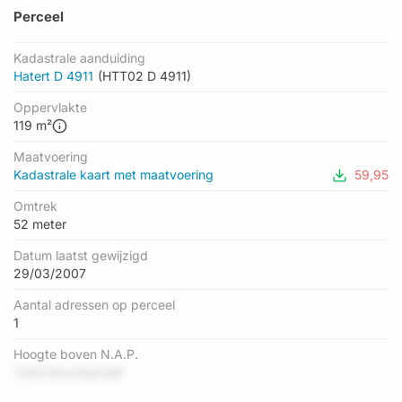
Perceel
Kadastrale aanduiding
Hatert D 4911
(HTT02 D 4911)
Oppervlakte
119 m²
Maatvoering
Kadastrale kaart met maatvoering
59,95
Omtrek
52 meter
Datum laatst gewijzigd
29/03/2007
Aantal adressen op perceel
1
Hoogte boven N.A.P.
Tx6sTa1ycDbpTgB