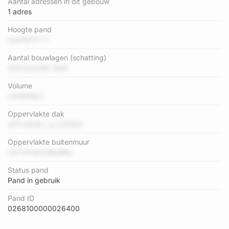
Aantal adressen in dit gebouw
1 adres
Hoogte pand
GyEHDYf f 1
Aantal bouwlagen (schatting)
h5XHcbdnW 0jwK
Volume
z4HMIIlpX
Oppervlakte dak
wFFm9nB L g UZD6Zli
Oppervlakte buitenmuur
2GTUtHen2BtpBRy
Status pand
Pand in gebruik
Pand ID
0268100000026400