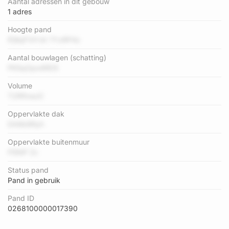
Aantal adressen in dit gebouw
1 adres
Hoogte pand
lFjKqFVH bt 7YxRP4z
Aantal bouwlagen (schatting)
PK5qOpo4RD5
Volume
T2RfinwJC
Oppervlakte dak
DA8k8Ryh
Oppervlakte buitenmuur
Fl5NP Zc
Status pand
Pand in gebruik
Pand ID
0268100000017390