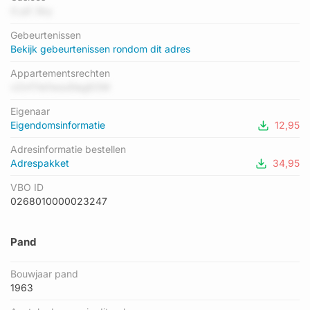
geregistreerd. Het hoogste energielabel in de straat is A; het
G pE 3by
laagste is D. Het gemiddelde energielabel is er B. Het adres
Gebeurtenissen
Nijenrodestraat 37 heeft als status: 'verblijfsobject in gebruik'.
Bekijk gebeurtenissen rondom dit adres
Het pand waarin dit adres ligt heeft als status: 'pand in
gebruik'.
Appartementsrechten
vZmThkfwsxElegEOM
Eigenaar
Eigendomsinformatie
12,95
Adresinformatie bestellen
Adrespakket
34,95
VBO ID
0268010000023247
Pand
Bouwjaar pand
1963