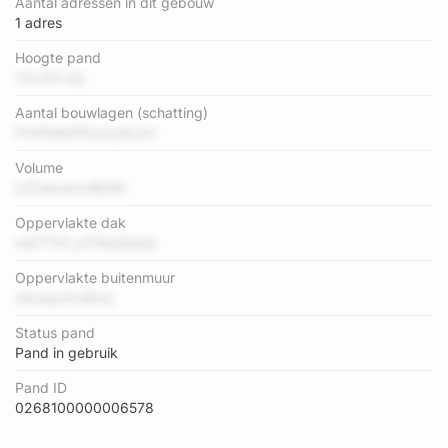
Aantal adressen in dit gebouw
1 adres
Hoogte pand
YOJZ5 tGj
Aantal bouwlagen (schatting)
P1nFhKbP5zznyIkUm
Volume
lvZIuksomvBb96
Oppervlakte dak
mQTTkf y37KoQtdoS
Oppervlakte buitenmuur
uhuUpuXuMvp
Status pand
Pand in gebruik
Pand ID
0268100000006578