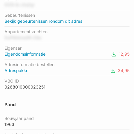
laagste is D. Het gemiddelde energielabel is er B. Het adres
0IZN lb cSoj1gr
Nijenrodestraat 49 heeft als status: 'verblijfsobject in gebruik'.
Gebeurtenissen
Het pand waarin dit adres ligt heeft als status: 'pand in
Bekijk gebeurtenissen rondom dit adres
gebruik'.
Appartementsrechten
DuPMdmodf4 O8a
Eigenaar
Eigendomsinformatie
12,95
Adresinformatie bestellen
Adrespakket
34,95
VBO ID
0268010000023251
Pand
Bouwjaar pand
1963