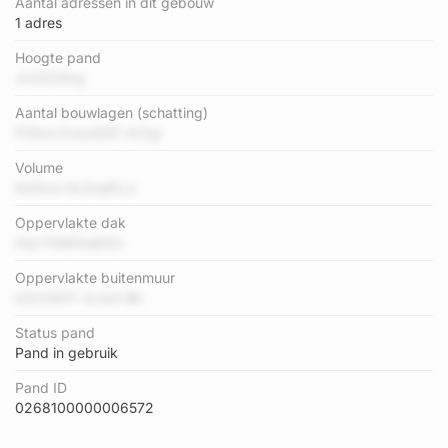
Aantal adressen in dit gebouw
1 adres
Hoogte pand
JL64ZAkg
Aantal bouwlagen (schatting)
FGIevL0veu9SP rkOgi
Volume
6d3ms HLDrgRLci
Oppervlakte dak
HqI P4MIAaB4U
Oppervlakte buitenmuur
k5rOSthY oLvk4 Bb
Status pand
Pand in gebruik
Pand ID
0268100000006572