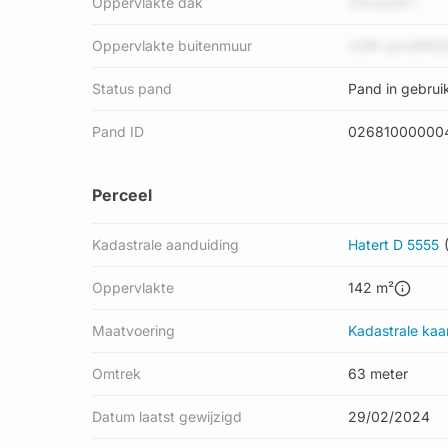
Oppervlakte dak
XXtudS9 f
Oppervlakte buitenmuur
zG9f qAxMNQ
Status pand
Pand in gebrui
Pand ID
02681000000
Perceel
Kadastrale aanduiding
Hatert D 5555
Oppervlakte
142 m²
Maatvoering
Kadastrale kaa
Omtrek
63 meter
Datum laatst gewijzigd
29/02/2024