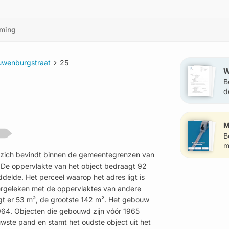
ming
uwenburgstraat
25
W
B
d
?
M
B
m
t zich bevindt binnen de gemeentegrenzen van
 De oppervlakte van het object bedraagt 92
delde. Het perceel waarop het adres ligt is
vergeleken met de oppervlaktes van andere
agt er 53 m², de grootste 142 m². Het gebouw
1964. Objecten die gebouwd zijn vóór 1965
ieuwste pand en stamt het oudste object uit het