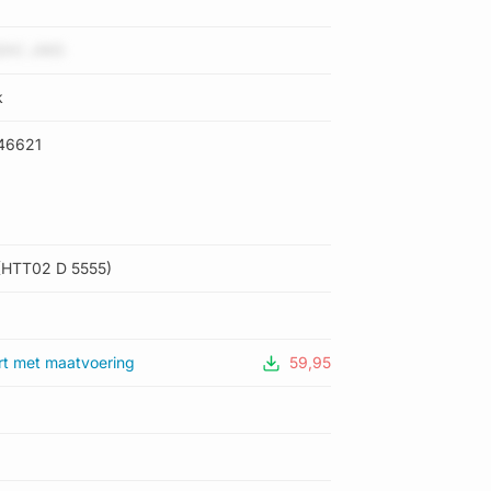
DtC JWD
k
46621
(HTT02 D 5555)
rt met maatvoering
59,95