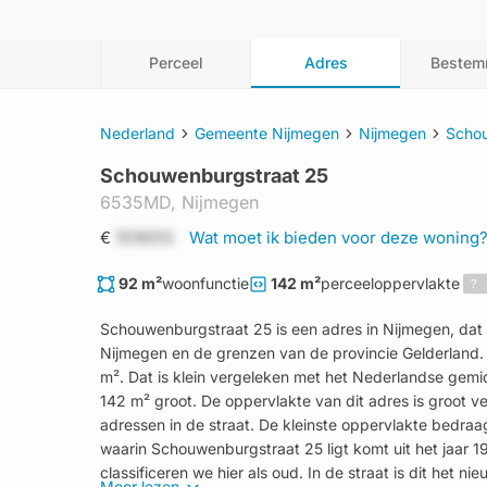
Perceel
Adres
Bestem
Nederland
Gemeente Nijmegen
Nijmegen
Scho
Schouwenburgstraat 25
6535MD,
Nijmegen
€
1519312
Wat moet ik bieden voor deze woning
92 m²
woonfunctie
142 m²
perceeloppervlakte
?
Schouwenburgstraat 25 is een adres in Nijmegen, da
Nijmegen en de grenzen van de provincie Gelderland.
m². Dat is klein vergeleken met het Nederlandse gemid
142 m² groot. De oppervlakte van dit adres is groot 
adressen in de straat. De kleinste oppervlakte bedra
waarin Schouwenburgstraat 25 ligt komt uit het jaar 
classificeren we hier als oud. In de straat is dit het n
Meer lezen