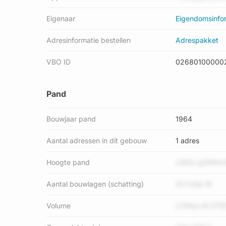
Eigenaar
Eigendomsinfo
Adresinformatie bestellen
Adrespakket
VBO ID
02680100000
Pand
Bouwjaar pand
1964
Aantal adressen in dit gebouw
1 adres
Hoogte pand
u1RZn gGWKx
Aantal bouwlagen (schatting)
0V7zNp M
Volume
U R4eo t6 GTR