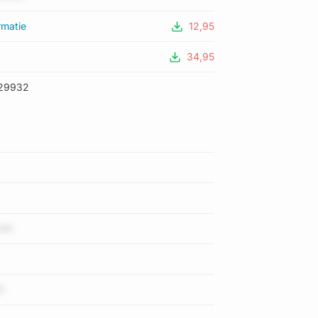
rmatie
12,95
34,95
29932
I4N
Z