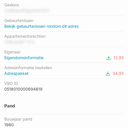
hoogste energielabel in de straat is A++; het laagste is G. Het
Gasloos
gemiddelde energielabel is er C. Het adres Billie Holidaystraat
2wB0jwa4fdgzIksPXQY
114 heeft als status: 'verblijfsobject in gebruik'. Het pand waarin
Gebeurtenissen
dit adres ligt heeft als status: 'pand in gebruik'.
Bekijk gebeurtenissen rondom dit adres
Appartementsrechten
F0Bnea0jK T3 8
Eigenaar
Eigendomsinformatie
12,95
Adresinformatie bestellen
Adrespakket
34,95
VBO ID
0518010000694819
Pand
Bouwjaar pand
1980