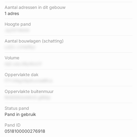
Aantal adressen in dit gebouw
1 adres
Hoogte pand
JqZ5YWbNi
Aantal bouwlagen (schatting)
LQZc LVHef8yl
Volume
AjG zdzJI8yWzUY
Oppervlakte dak
f7YVMgX8p6vzUeBfLb
Oppervlakte buitenmuur
R09DEKAAWnG gBMjz
Status pand
Pand in gebruik
Pand ID
0518100000276918