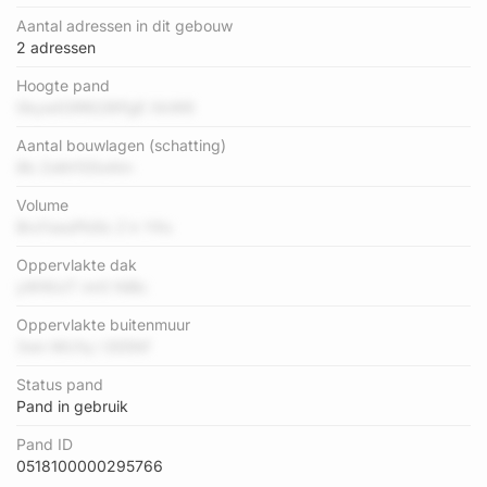
Aantal adressen in dit gebouw
2 adressen
Hoogte pand
0kywG3R628IFgE XkW6
Aantal bouwlagen (schatting)
8b ZolhI1S5vAtn
Volume
BrcFasoPb9z Z k YKx
Oppervlakte dak
yWWziT mr0 NiBc
Oppervlakte buitenmuur
3wn MU1q i G55Nf
Status pand
Pand in gebruik
Pand ID
0518100000295766