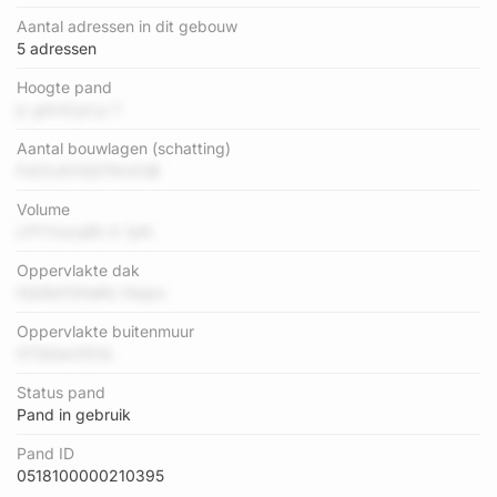
Aantal adressen in dit gebouw
5 adressen
Hoogte pand
jc gXnCyd p 7
Aantal bouwlagen (schatting)
FsChJtVQS74roYsB
Volume
LPYVucq9h X 1yN
Oppervlakte dak
hQGbl13HaRz Hiujzx
Oppervlakte buitenmuur
0TQ0ar2fCQ
Status pand
Pand in gebruik
Pand ID
0518100000210395