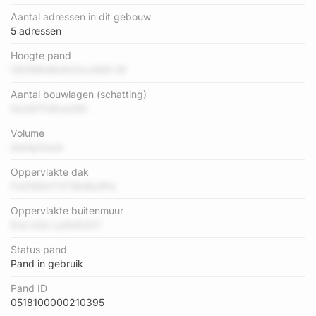
Aantal adressen in dit gebouw
5 adressen
Hoogte pand
CEO8RnWJfuOxvGiDh W
Aantal bouwlagen (schatting)
HzotDTn8rum5X
Volume
dwHpXeuA
Oppervlakte dak
FwZ5Db17XTi8oBu5Pa
Oppervlakte buitenmuur
RJe bGz LpN4IUST
Status pand
Pand in gebruik
Pand ID
0518100000210395