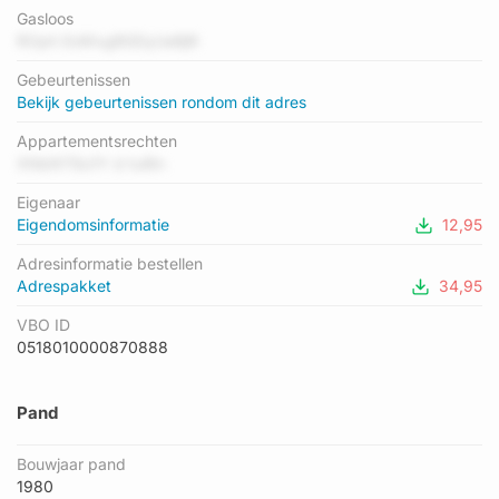
energielabel A geregistreerd. Het hoogste energielabel in de
Gasloos
straat is A; het laagste is C. Het gemiddelde energielabel is er
ROph EsWxgBGDyUeBjR
A. Het adres Louis Armstrongplein 18 heeft als status:
Gebeurtenissen
'verblijfsobject in gebruik'. Het pand waarin dit adres ligt heeft
Bekijk gebeurtenissen rondom dit adres
als status: 'pand in gebruik'.
Appartementsrechten
XNbNT6o1Y d tul9n
Eigenaar
Eigendomsinformatie
12,95
Adresinformatie bestellen
Adrespakket
34,95
VBO ID
0518010000870888
Pand
Bouwjaar pand
1980