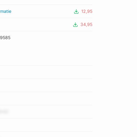
rmatie
12,95
34,95
79585
0r42