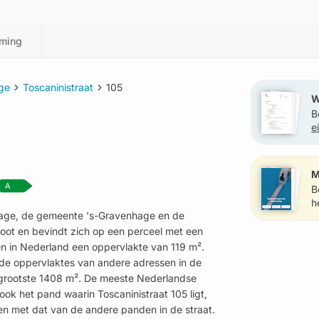
ming
ge
Toscaninistraat
105
W
B
e
?
M
A
B
h
nhage, de gemeente 's-Gravenhage en de
groot en bevindt zich op een perceel met een
 in Nederland een oppervlakte van 119 m².
 de oppervlaktes van andere adressen in de
e grootste 1408 m². De meeste Nederlandse
k het pand waarin Toscaninistraat 105 ligt,
en met dat van de andere panden in de straat.