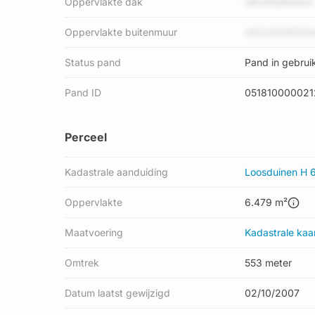
Oppervlakte dak
oRvMIeMdrem
Oppervlakte buitenmuur
siX2sC0I4DO
Status pand
Pand in gebrui
Pand ID
051810000021
Perceel
Kadastrale aanduiding
Loosduinen H 
Oppervlakte
6.479 m²
Maatvoering
Kadastrale kaa
Omtrek
553 meter
Datum laatst gewijzigd
02/10/2007