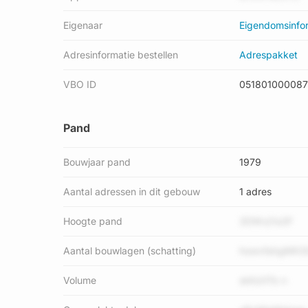
Eigenaar
Eigendomsinfo
Adresinformatie bestellen
Adrespakket
VBO ID
05180100008
Pand
Bouwjaar pand
1979
Aantal adressen in dit gebouw
1 adres
Hoogte pand
3DWvjYa3F
Aantal bouwlagen (schatting)
howvfahgMK3
Volume
skKzhTb n