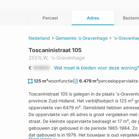
Perceel
Adres
Bestem
Nederland
Gemeente 's-Gravenhage
's-Gravenha
Toscaninistraat 105
2551LW,
's-Gravenhage
€
1519312
Wat moet ik bieden voor deze woning
125 m²
woonfunctie
6.479 m²
perceeloppervlakte
Toscaninistraat 105 is gelegen in de plaats 's-Grave
provincie Zuid-Holland. Het verblijfsobject is 125 m² 
oppervlakte van 6479 m². Gemiddeld hebben adressen
De oppervlakte van dit adres is groot vergeleken met
straat. De kleinste oppervlakte bedraagt er 17 m², d
gebouwen zijn gebouwd in de periode 1965-1984. Zo oo
dat gebouwd is in 1979. Het bouwjaar is oud vergelek
Meer lezen