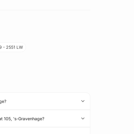
09 - 2551 LW
age?
at 105, 's-Gravenhage?