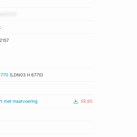
AwAZUz3
k
2157
6770
(LDN03 H 6770)
rt met maatvoering
59,95