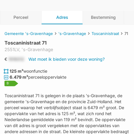
Perceel
Adres
Bestemming
Gemeente 's-Gravenhage
's-Gravenhage
Toscaninistraat
71
Toscaninistraat 71
2551LV,
's-Gravenhage
€
1519312
Wat moet ik bieden voor deze woning?
125 m²
woonfunctie
6.479 m²
perceeloppervlakte
B
Toscaninistraat 71 is gelegen in de plaats 's-Gravenhage, de
gemeente 's-Gravenhage en de provincie Zuid-Holland. Het
perceel waarop het verblijfsobject staat is 6479 m² groot. De
oppervlakte van het adres is 125 m², wat zich rond het
Nederlandse gemiddelde van 119 m² bevindt. De oppervlakte
van dit adres is groot vergeleken met de oppervlaktes van
andere adressen in de straat. De kleinste oppervlakte bedraagt