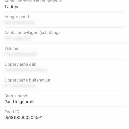
Aantal adressen in dit gebouw
1 adres
Hoogte pand
QQti24pI8Oo5y
Aantal bouwlagen (schatting)
XftVrueBLjFW
Volume
Y3poFD8tp8vGS
Oppervlakte dak
YSo540Mt0E juVIEdJu
Oppervlakte buitenmuur
5 T 4cbfwUGImV
Status pand
Pand in gebruik
Pand ID
0518100000204591