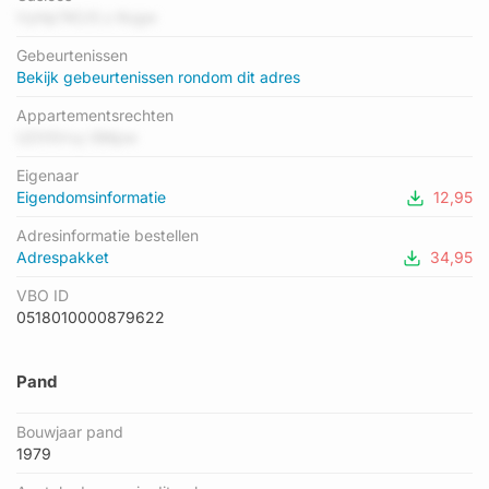
laagste is D. Het gemiddelde energielabel is er B. Het adres
VyHp74Cr5 z Kvgw
Toscaninistraat 71 heeft als status: 'verblijfsobject in gebruik'.
Gebeurtenissen
Het pand waarin dit adres ligt heeft als status: 'pand in
Bekijk gebeurtenissen rondom dit adres
gebruik'.
Appartementsrechten
UZX5Vvy GMpw
Eigenaar
Eigendomsinformatie
12,95
Adresinformatie bestellen
Adrespakket
34,95
VBO ID
0518010000879622
Pand
Bouwjaar pand
1979