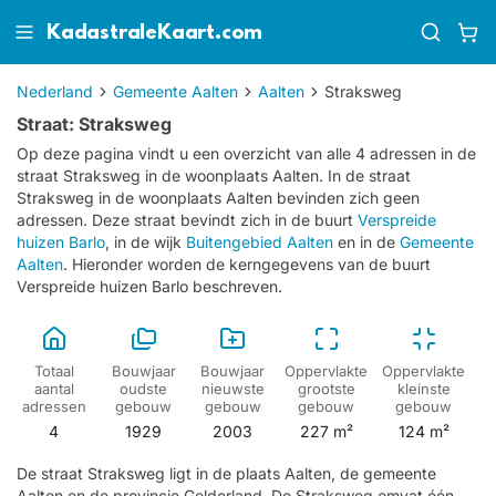
KadastraleKaart.com
Nederland
Gemeente Aalten
Aalten
Straksweg
Straat: Straksweg
Op deze pagina vindt u een overzicht van alle 4 adressen in de
straat Straksweg in de woonplaats Aalten.
In de straat
Straksweg in de woonplaats Aalten bevinden zich geen
adressen.
Deze straat bevindt zich in de buurt
Verspreide
huizen Barlo
, in de wijk
Buitengebied Aalten
en in de
Gemeente
Aalten
. Hieronder worden de kerngegevens van de buurt
Verspreide huizen Barlo beschreven.
Totaal
Bouwjaar
Bouwjaar
Oppervlakte
Oppervlakte
aantal
oudste
nieuwste
grootste
kleinste
adressen
gebouw
gebouw
gebouw
gebouw
4
1929
2003
227 m²
124 m²
De straat Straksweg ligt in de plaats Aalten, de gemeente
Aalten en de provincie Gelderland. De Straksweg omvat één