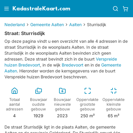
KadastraleKaart.com
Nederland
Gemeente Aalten
Aalten
Sturrisdijk
Straat: Sturrisdijk
Op deze pagina vindt u een overzicht van alle 4 adressen in de
straat Sturrisdijk in de woonplaats Aalten.
In de straat
Sturrisdijk in de woonplaats Aalten bevinden zich geen
adressen.
Deze straat bevindt zich in de buurt
Verspreide
huizen Bredevoort
, in de wijk
Bredevoort
en in de
Gemeente
Aalten
. Hieronder worden de kerngegevens van de buurt
Verspreide huizen Bredevoort beschreven.
Totaal
Bouwjaar
Bouwjaar
Oppervlakte
Oppervlakte
aantal
oudste
nieuwste
grootste
kleinste
adressen
gebouw
gebouw
gebouw
gebouw
4
1929
2023
250 m²
65 m²
De straat Sturrisdijk ligt in de plaats Aalten, de gemeente
Aalten en de provincie Gelderland. De Sturrisdijk omvat één