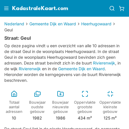
KadastraleKaart.com
Nederland
Gemeente Dijk en Waard
Heerhugowaard
Geul
Straat: Geul
Op deze pagina vindt u een overzicht van alle 10 adressen in
de straat Geul in de woonplaats Heerhugowaard.
In de straat
Geul in de woonplaats Heerhugowaard bevinden zich geen
adressen.
Deze straat bevindt zich in de buurt
Rivierenwijk
, in
de wijk
Rivierenwijk
en in de
Gemeente Dijk en Waard
.
Hieronder worden de kerngegevens van de buurt Rivierenwijk
beschreven.
Totaal
Bouwjaar
Bouwjaar
Oppervlakte
Oppervlakte
aantal
oudste
nieuwste
grootste
kleinste
adressen
gebouw
gebouw
gebouw
gebouw
10
1982
1986
434 m²
125 m²
De straat Geul ligt in de plaats Heerhugowaard, de gemeente