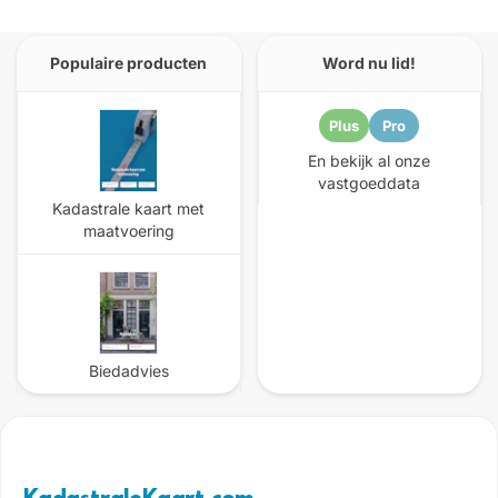
Populaire producten
Word nu lid!
Plus
Pro
En bekijk al onze
vastgoeddata
Kadastrale kaart met
maatvoering
Biedadvies