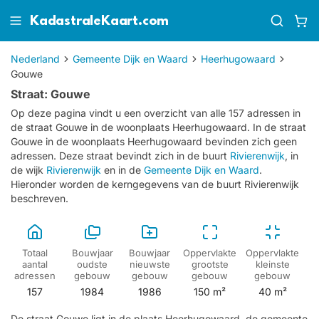
KadastraleKaart.com
Nederland
Gemeente Dijk en Waard
Heerhugowaard
Gouwe
Straat: Gouwe
Op deze pagina vindt u een overzicht van alle 157 adressen in
de straat Gouwe in de woonplaats Heerhugowaard.
In de straat
Gouwe in de woonplaats Heerhugowaard bevinden zich geen
adressen.
Deze straat bevindt zich in de buurt
Rivierenwijk
, in
de wijk
Rivierenwijk
en in de
Gemeente Dijk en Waard
.
Hieronder worden de kerngegevens van de buurt Rivierenwijk
beschreven.
Totaal
Bouwjaar
Bouwjaar
Oppervlakte
Oppervlakte
aantal
oudste
nieuwste
grootste
kleinste
adressen
gebouw
gebouw
gebouw
gebouw
157
1984
1986
150 m²
40 m²
De straat Gouwe ligt in de plaats Heerhugowaard, de gemeente