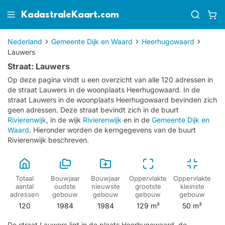
KadastraleKaart.com
Nederland
Gemeente Dijk en Waard
Heerhugowaard
Lauwers
Straat: Lauwers
Op deze pagina vindt u een overzicht van alle 120 adressen in
de straat Lauwers in de woonplaats Heerhugowaard.
In de
straat Lauwers in de woonplaats Heerhugowaard bevinden zich
geen adressen.
Deze straat bevindt zich in de buurt
Rivierenwijk
, in de wijk
Rivierenwijk
en in de
Gemeente Dijk en
Waard
. Hieronder worden de kerngegevens van de buurt
Rivierenwijk beschreven.
Totaal
Bouwjaar
Bouwjaar
Oppervlakte
Oppervlakte
aantal
oudste
nieuwste
grootste
kleinste
adressen
gebouw
gebouw
gebouw
gebouw
120
1984
1984
129 m²
50 m²
De straat Lauwers ligt in de plaats Heerhugowaard, de