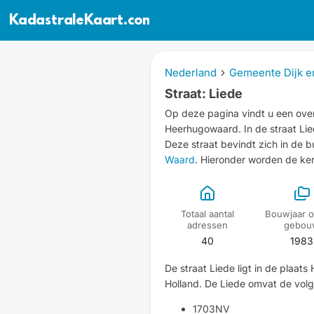
KadastraleKaart.com
Nederland
Gemeente Dijk e
Straat: Liede
Op deze pagina vindt u een over
Heerhugowaard.
In de straat L
Deze straat bevindt zich in de b
Waard
. Hieronder worden de ke
Totaal aantal
Bouwjaar o
adressen
gebou
40
1983
De straat Liede ligt in de plaa
Holland. De Liede omvat de vol
1703NV