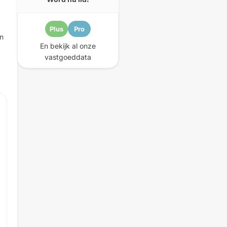
Plus
Pro
In
En bekijk al onze
vastgoeddata