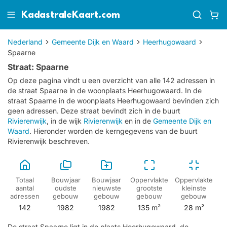
KadastraleKaart.com
Nederland
Gemeente Dijk en Waard
Heerhugowaard
Spaarne
Straat: Spaarne
Op deze pagina vindt u een overzicht van alle 142 adressen in
de straat Spaarne in de woonplaats Heerhugowaard.
In de
straat Spaarne in de woonplaats Heerhugowaard bevinden zich
geen adressen.
Deze straat bevindt zich in de buurt
Rivierenwijk
, in de wijk
Rivierenwijk
en in de
Gemeente Dijk en
Waard
. Hieronder worden de kerngegevens van de buurt
Rivierenwijk beschreven.
Totaal
Bouwjaar
Bouwjaar
Oppervlakte
Oppervlakte
aantal
oudste
nieuwste
grootste
kleinste
adressen
gebouw
gebouw
gebouw
gebouw
142
1982
1982
135 m²
28 m²
De straat Spaarne ligt in de plaats Heerhugowaard, de