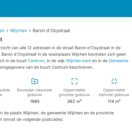
en
Wijchen
Baron d'Osystraat
t
icht van alle 12 adressen in de straat Baron d'Osystraat in de
at Baron d'Osystraat in de woonplaats Wijchen bevinden zich geen
ich in de buurt
Centrum
, in de wijk
Wijchen kern
en in de
Gemeente
kerngegevens van de buurt Centrum beschreven.
udste
Bouwjaar nieuwste
Oppervlakte
Oppervlakte
w
gebouw
grootste gebouw
kleinste gebouw
1985
362 m²
114 m²
 in de plaats Wijchen, de gemeente Wijchen en de provincie
at omvat de volgende postcodes: