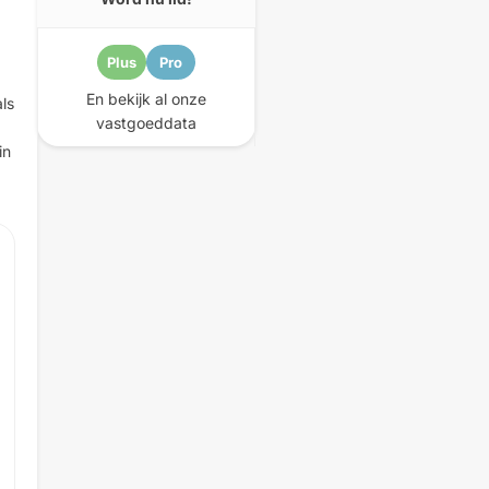
Plus
Pro
En bekijk al onze
ls
vastgoeddata
in