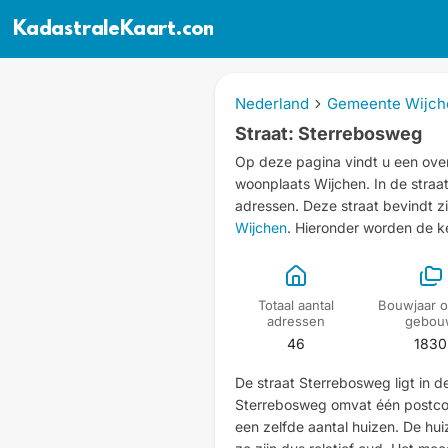
KadastraleKaart.com
Nederland
Gemeente Wijch
Straat: Sterrebosweg
Op deze pagina vindt u een over
woonplaats Wijchen.
In de stra
adressen.
Deze straat bevindt z
Wijchen
. Hieronder worden de 
Totaal aantal
Bouwjaar o
adressen
gebou
46
1830
De straat Sterrebosweg ligt in 
Sterrebosweg omvat één postcod
een zelfde aantal huizen. De hu