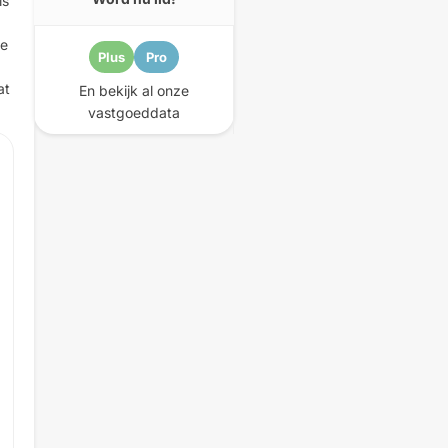
is
te
Plus
Pro
at
En bekijk al onze
vastgoeddata