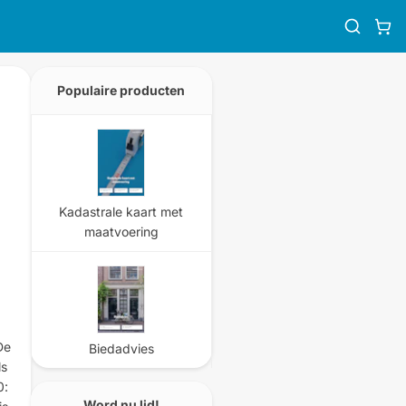
Populaire producten
Kadastrale kaart met
maatvoering
De
Biedadvies
ls
0:
Word nu lid!