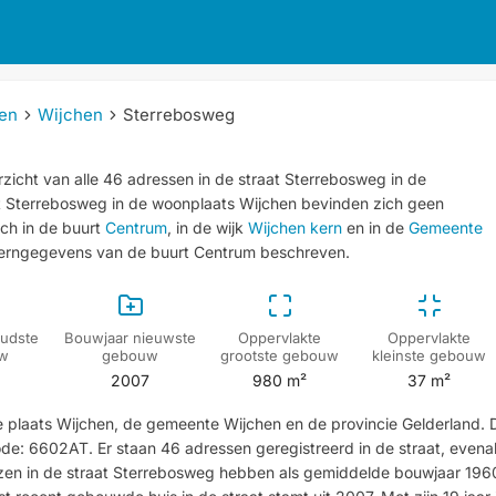
en
Wijchen
Sterrebosweg
zicht van alle 46 adressen in de straat Sterrebosweg in de
at Sterrebosweg in de woonplaats Wijchen bevinden zich geen
ich in de buurt
Centrum
, in de wijk
Wijchen kern
en in de
Gemeente
kerngegevens van de buurt Centrum beschreven.
udste
Bouwjaar nieuwste
Oppervlakte
Oppervlakte
w
gebouw
grootste gebouw
kleinste gebouw
2007
980 m²
37 m²
de plaats Wijchen, de gemeente Wijchen en de provincie Gelderland. 
e: 6602AT. Er staan 46 adressen geregistreerd in de straat, evena
izen in de straat Sterrebosweg hebben als gemiddelde bouwjaar 196