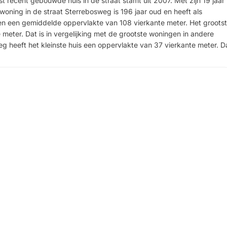
st recent gebouwde huis in de straat stamt uit 2007. Met zijn 19 jaar 
 woning in de straat Sterrebosweg is 196 jaar oud en heeft als
n een gemiddelde oppervlakte van 108 vierkante meter. Het groots
e meter. Dat is in vergelijking met de grootste woningen in andere
eg heeft het kleinste huis een oppervlakte van 37 vierkante meter. D