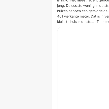
is 1976. Het meest recent gebouwd
jong. De oudste woning in de str
huizen hebben een gemiddelde op
401 vierkante meter. Dat is in v
kleinste huis in de straat Teers