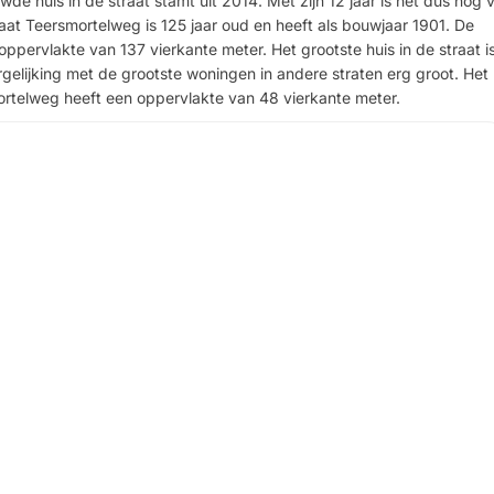
e huis in de straat stamt uit 2014. Met zijn 12 jaar is het dus nog vr
aat Teersmortelweg is 125 jaar oud en heeft als bouwjaar 1901. De
pervlakte van 137 vierkante meter. Het grootste huis in de straat i
ergelijking met de grootste woningen in andere straten erg groot. Het
mortelweg heeft een oppervlakte van 48 vierkante meter.