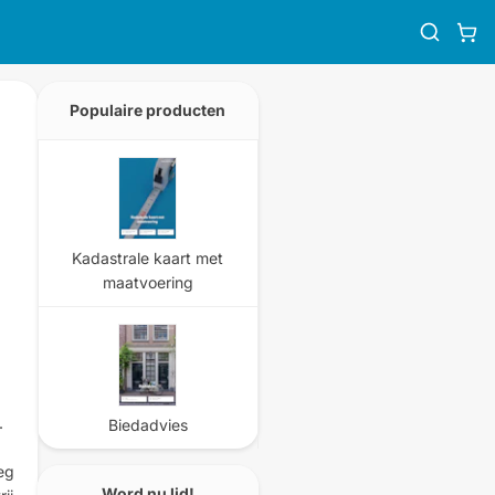
Populaire producten
Kadastrale kaart met
maatvoering
.
Biedadvies
eg
Word nu lid!