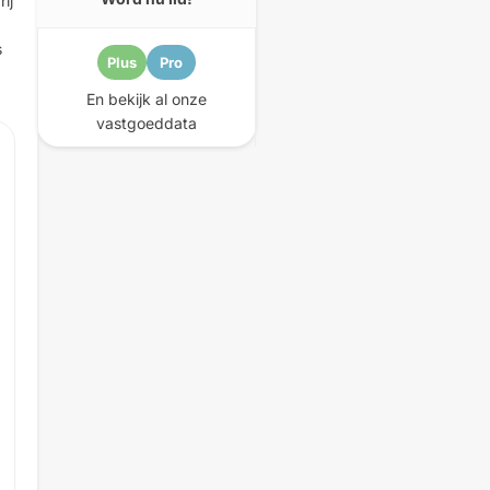
ij
s
Plus
Pro
En bekijk al onze
vastgoeddata