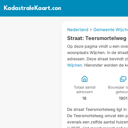
KadastraleKaart.com
Nederland
Gemeente Wijch
Straat: Teersmortelweg
Op deze pagina vindt u een over
woonplaats Wijchen.
In de stra
adressen.
Deze straat bevindt z
Wijchen
. Hieronder worden de 
Totaal aantal
Bouwjaar o
adressen
gebou
16
1901
De straat Teersmortelweg ligt i
De Teersmortelweg omvat één po
evenals een zelfde aantal huize