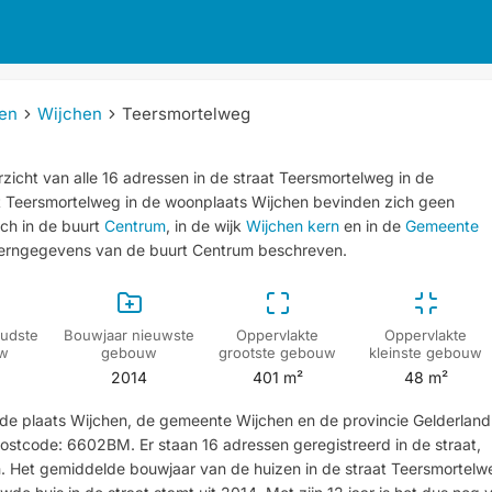
en
Wijchen
Teersmortelweg
zicht van alle 16 adressen in de straat Teersmortelweg in de
at Teersmortelweg in de woonplaats Wijchen bevinden zich geen
ich in de buurt
Centrum
, in de wijk
Wijchen kern
en in de
Gemeente
kerngegevens van de buurt Centrum beschreven.
udste
Bouwjaar nieuwste
Oppervlakte
Oppervlakte
w
gebouw
grootste gebouw
kleinste gebouw
2014
401 m²
48 m²
n de plaats Wijchen, de gemeente Wijchen en de provincie Gelderland
stcode: 6602BM. Er staan 16 adressen geregistreerd in de straat,
n. Het gemiddelde bouwjaar van de huizen in de straat Teersmortelw