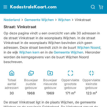
KadastraleKaart.com
Nederland
Gemeente Wijchen
Wijchen
Vinkstraat
Straat: Vinkstraat
Op deze pagina vindt u een overzicht van alle 30 adressen in
de straat Vinkstraat in de woonplaats Wijchen.
In de straat
Vinkstraat in de woonplaats Wijchen bevinden zich geen
adressen.
Deze straat bevindt zich in de buurt
Wijchen Noord
,
in de wijk
Wijchen kern
en in de
Gemeente Wijchen
. Hieronder
worden de kerngegevens van de buurt Wijchen Noord
beschreven.
Totaal
Bouwjaar
Bouwjaar
Oppervlakte
Oppervlakte
aantal
oudste
nieuwste
grootste
kleinste
adressen
gebouw
gebouw
gebouw
gebouw
30
1968
1969
171 m²
123 m²
De straat Vinkstraat ligt in de plaats Wijchen, de gemeente
Wijchen en de provincie Gelderland. De Vinkstraat omvat de