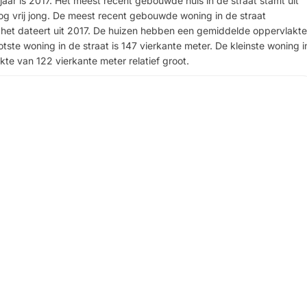
r is 2017. Het meest recent gebouwde huis in de straat stamt uit
 nog vrij jong. De meest recent gebouwde woning in de straat
g: het dateert uit 2017. De huizen hebben een gemiddelde oppervlakte
tste woning in de straat is 147 vierkante meter. De kleinste woning i
kte van 122 vierkante meter relatief groot.