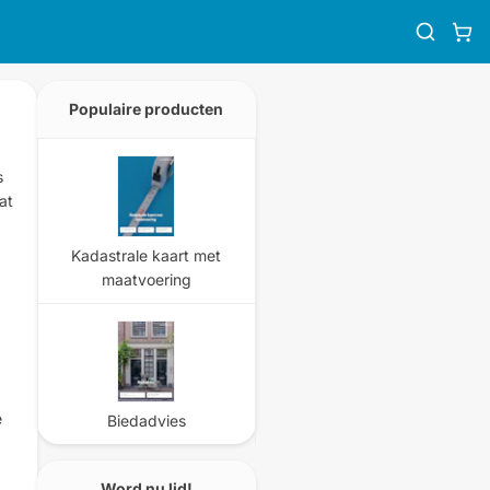
Populaire producten
s
at
Kadastrale kaart met
maatvoering
e
Biedadvies
Word nu lid!