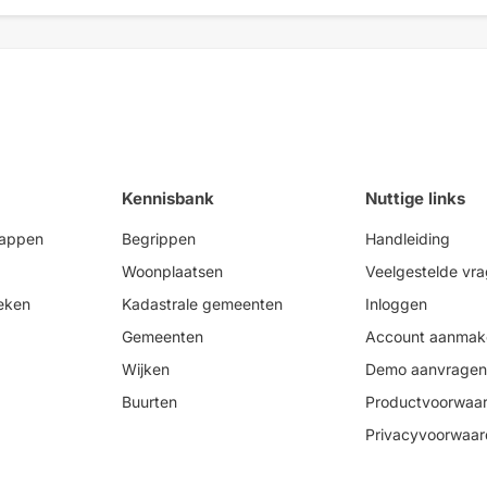
Kennisbank
Nuttige links
happen
Begrippen
Handleiding
Woonplaatsen
Veelgestelde vr
eken
Kadastrale gemeenten
Inloggen
Gemeenten
Account aanmak
Wijken
Demo aanvragen
Buurten
Productvoorwaa
Privacyvoorwaa