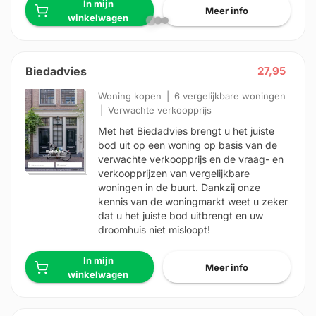
In mijn
Meer info
winkelwagen
Biedadvies
27,95
Woning kopen
6 vergelijkbare woningen
Verwachte verkoopprijs
Met het Biedadvies brengt u het juiste
bod uit op een woning op basis van de
verwachte verkoopprijs en de vraag- en
verkoopprijzen van vergelijkbare
woningen in de buurt. Dankzij onze
kennis van de woningmarkt weet u zeker
dat u het juiste bod uitbrengt en uw
droomhuis niet misloopt!
In mijn
Meer info
winkelwagen
HD-Luchtfoto
Locatie
Meten
Lagen
Download