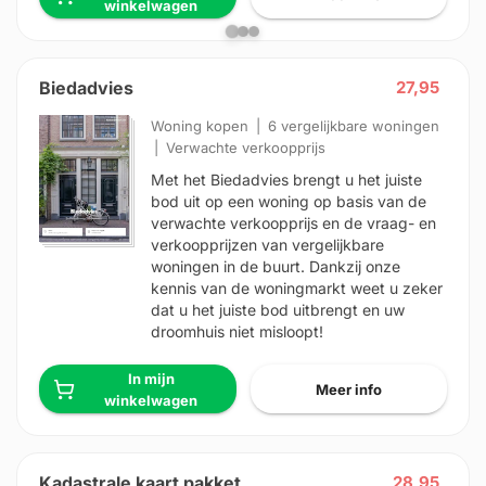
winkelwagen
Biedadvies
27,95
Woning kopen
6 vergelijkbare woningen
Verwachte verkoopprijs
Met het Biedadvies brengt u het juiste
bod uit op een woning op basis van de
verwachte verkoopprijs en de vraag- en
verkoopprijzen van vergelijkbare
woningen in de buurt. Dankzij onze
kennis van de woningmarkt weet u zeker
dat u het juiste bod uitbrengt en uw
droomhuis niet misloopt!
In mijn
Meer info
winkelwagen
HD-Luchtfoto
Locatie
Meten
Lagen
Download
Kadastrale kaart pakket
28,95