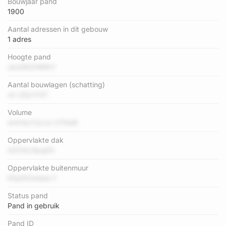
Bouwjaar pand
1900
Aantal adressen in dit gebouw
1 adres
Hoogte pand
uko59OHMNY
Aantal bouwlagen (schatting)
vk UGz1Y4T
Volume
emh4yYo2Jo UTKoM
Oppervlakte dak
0iZOhLlfpaj0h
Oppervlakte buitenmuur
6SpEtDwlaeLY
Status pand
Pand in gebruik
Pand ID