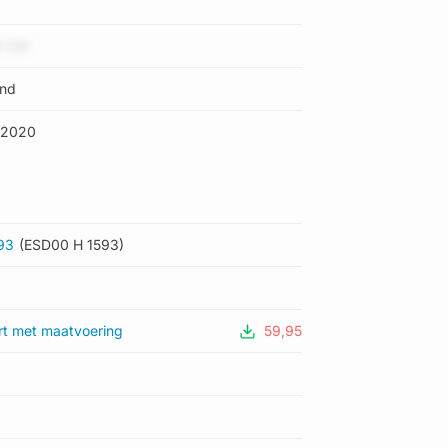
l UV
and
72020
93
(ESD00 H 1593)
rt met maatvoering
59,95