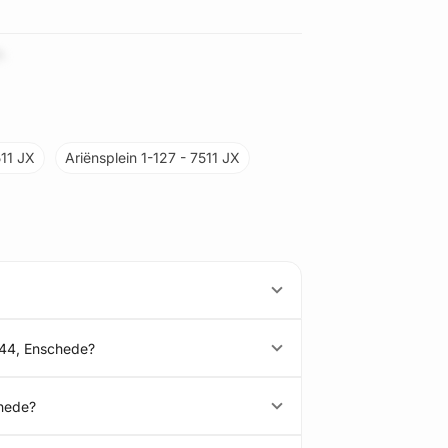
h
511 JX
Ariënsplein 1-127 - 7511 JX
-44, Enschede?
chede?