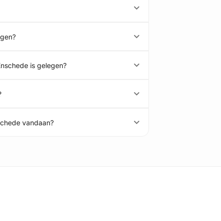
egen?
 Enschede is gelegen?
?
nschede vandaan?