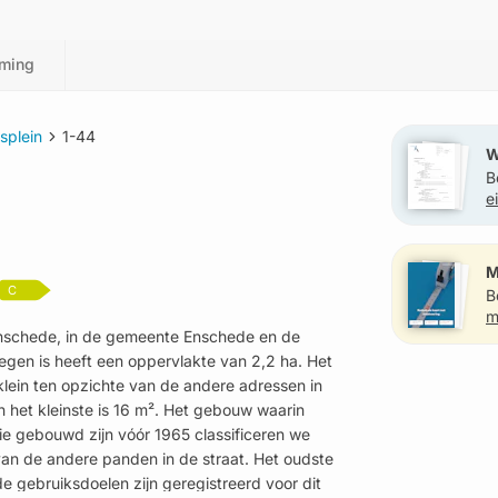
ming
splein
1-44
W
B
e
?
M
C
B
m
 Enschede, in de gemeente Enschede en de
legen is heeft een oppervlakte van 2,2 ha. Het
is klein ten opzichte van de andere adressen in
 en het kleinste is 16 m². Het gebouw waarin
 die gebouwd zijn vóór 1965 classificeren we
van de andere panden in de straat. Het oudste
e gebruiksdoelen zijn geregistreerd voor dit