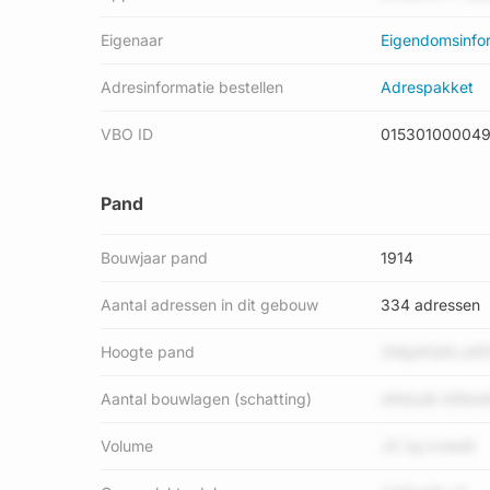
Eigenaar
Eigendomsinfo
Adresinformatie bestellen
Adrespakket
VBO ID
01530100004
Pand
Bouwjaar pand
1914
Aantal adressen in dit gebouw
334 adressen
Hoogte pand
3WgWQKLutR1
Aantal bouwlagen (schatting)
dNtbaB AB9w
Volume
JS 3g kvleeK