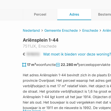
Perceel
Adres
Bestem
Nederland
Gemeente Enschede
Enschede
Ariën
Ariënsplein 1-44
7511JX,
Enschede
€
1519312
Wat moet ik bieden voor deze woning
17 m²
woonfunctie
22.280 m²
perceeloppervlakte
Het adres Ariënsplein 1-44 bevindt zich in de plaats
provincie Overijssel. Het perceel waarop het adres ge
verblijfsobject is met 17 m² relatief klein. Het object 
de straat. Het grootste verblijfsobject is 1,6 ha groot
Ariënsplein 1-44 ligt komt uit het jaar 1914. Objecten
hier als oud. Het bouwjaar is oud vergeleken met dat 
bouwjaar is er 1911 en de nieuwste is 1992. De volgend
Meer lezen