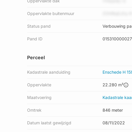
Oppervlakte dak
YHGyk9j r E
Oppervlakte buitenmuur
ZOhf8qEJOy R 
Status pand
Verbouwing p
Pand ID
01531000002
Perceel
Kadastrale aanduiding
Enschede H 15
Oppervlakte
22.280 m²
Maatvoering
Kadastrale kaa
Omtrek
846 meter
Datum laatst gewijzigd
08/11/2022