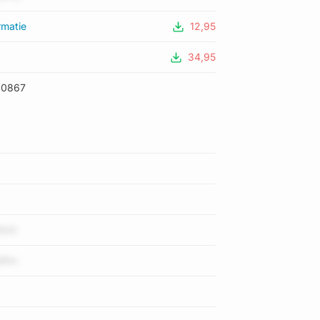
rmatie
12,95
34,95
90867
bXI
Mfm