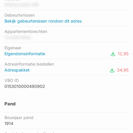
gemiddelde energielabel is er C. Het adres Ariënsplein 1-79
W4XqcOoDo XfR
heeft als status: 'verblijfsobject in gebruik'. Het pand waarin dit
Gebeurtenissen
adres ligt heeft als status: 'verbouwing pand'.
Bekijk gebeurtenissen rondom dit adres
Appartementsrechten
7yLEqR 8Awc
Eigenaar
Eigendomsinformatie
12,95
Adresinformatie bestellen
Adrespakket
34,95
VBO ID
0153010000490902
Pand
Bouwjaar pand
1914