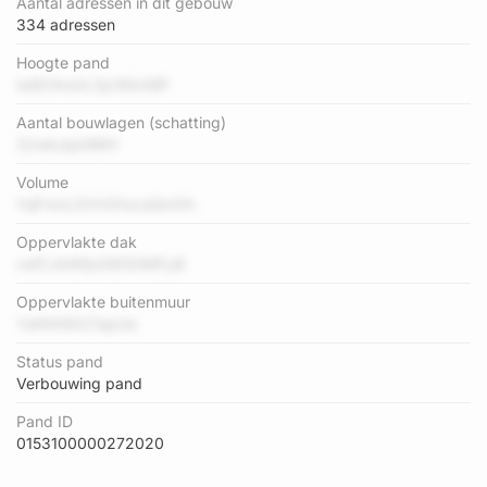
Aantal adressen in dit gebouw
334 adressen
Hoogte pand
iw8OAoUL3p3KkABF
Aantal bouwlagen (schatting)
32wkuIp0lMH
Volume
1njFnmLGVh3XscsQmOh
Oppervlakte dak
rwfCJkiNfpGWS0MFyB
Oppervlakte buitenmuur
YatNtI9AZ1apUe
Status pand
Verbouwing pand
Pand ID
0153100000272020