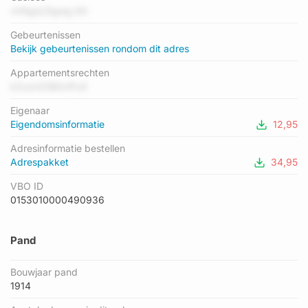
het adres het energielabel B geregistreerd. Het hoogste
vH5gsU3gwg 6X
energielabel in de straat is A+++; het laagste is F. Het
Gebeurtenissen
gemiddelde energielabel is er C. Het adres Ariënsplein 1-113
Bekijk gebeurtenissen rondom dit adres
heeft als status: 'verblijfsobject in gebruik'. Het pand waarin dit
adres ligt heeft als status: 'verbouwing pand'.
Appartementsrechten
kZuznZGB2nPuX
Eigenaar
Eigendomsinformatie
12,95
Adresinformatie bestellen
Adrespakket
34,95
VBO ID
0153010000490936
Pand
Bouwjaar pand
1914