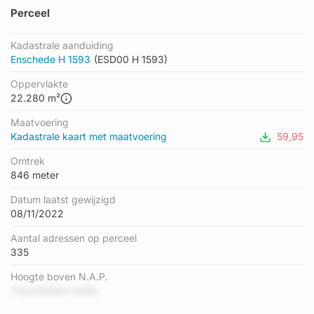
Perceel
Kadastrale aanduiding
Enschede H 1593
(ESD00 H 1593)
Oppervlakte
22.280 m²
Maatvoering
Kadastrale kaart met maatvoering
59,95
Omtrek
846 meter
Datum laatst gewijzigd
08/11/2022
Aantal adressen op perceel
335
Hoogte boven N.A.P.
7Vpw45NbG bK6b