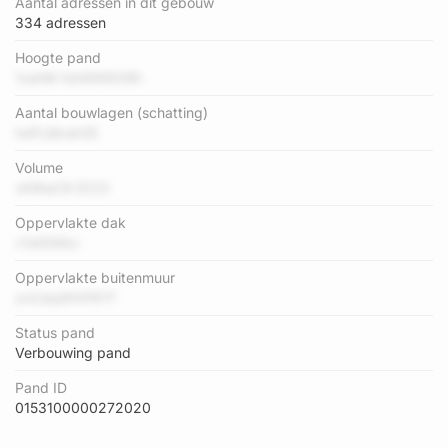
Aantal adressen in dit gebouw
334 adressen
Hoogte pand
1ushM hdr8W6XRh
Aantal bouwlagen (schatting)
twPJdkokG5
Volume
vA9taC6 ECCt
Oppervlakte dak
v1stDtEkc
Oppervlakte buitenmuur
znCdqWXP6Tf
Status pand
Verbouwing pand
Pand ID
0153100000272020