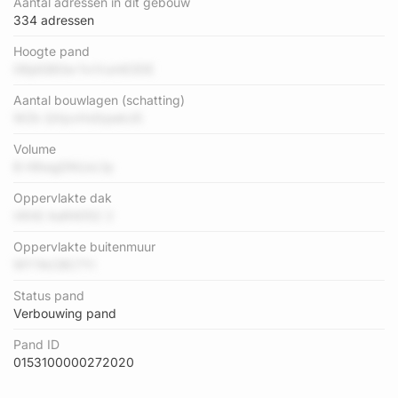
Aantal adressen in dit gebouw
334 adressen
Hoogte pand
06jdG8Gw fvrVum63DE
Aantal bouwlagen (schatting)
WZk QXpvHvEqwkU5
Volume
B H9wgDNUxL1p
Oppervlakte dak
I4thE AaR4052 2
Oppervlakte buitenmuur
WY1IkCBC7Yi
Status pand
Verbouwing pand
Pand ID
0153100000272020