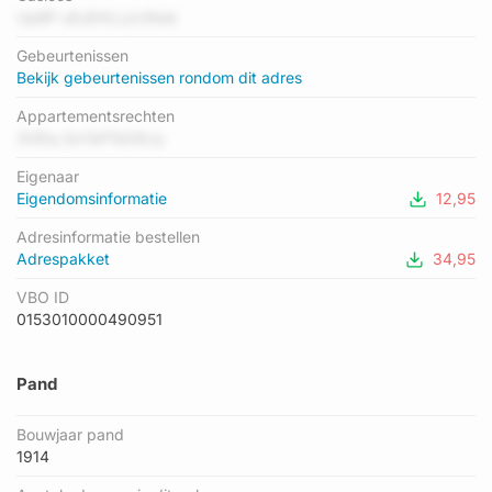
energielabel in de straat is A+++; het laagste is F. Het
UpBP uEuEHLLjvUNak
gemiddelde energielabel is er C. Het adres Ariënsplein 1-128
Gebeurtenissen
heeft als status: 'verblijfsobject in gebruik'. Het pand waarin dit
Bekijk gebeurtenissen rondom dit adres
adres ligt heeft als status: 'verbouwing pand'.
Appartementsrechten
3HDq Qn7aP1bD6Jy
Eigenaar
Eigendomsinformatie
12,95
Adresinformatie bestellen
Adrespakket
34,95
VBO ID
0153010000490951
Pand
Bouwjaar pand
1914