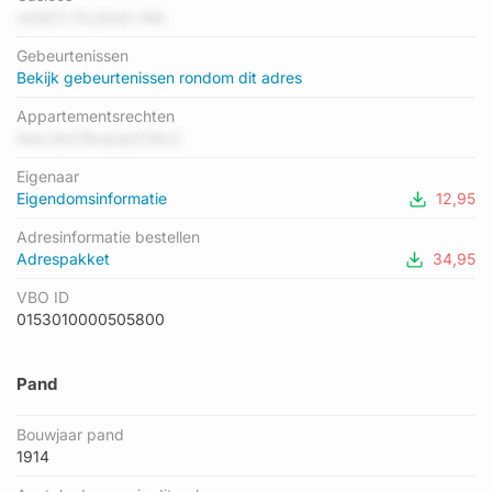
gemiddelde energielabel is er C. Het adres Ariënsplein 1-747
wGhjTL7kLjAaQ nNk
heeft als status: 'verblijfsobject in gebruik'. Het pand waarin dit
Gebeurtenissen
adres ligt heeft als status: 'verbouwing pand'.
Bekijk gebeurtenissen rondom dit adres
Appartementsrechten
AwLUka7BuqoqXZ8vZ
Eigenaar
Eigendomsinformatie
12,95
Adresinformatie bestellen
Adrespakket
34,95
VBO ID
0153010000505800
Pand
Bouwjaar pand
1914