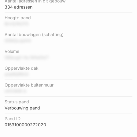
Aantal adressen in dit gebouw
334 adressen
Hoogte pand
BrVQ1NCF5
Aantal bouwlagen (schatting)
0SNQvJpirHr
Volume
08ibugX Hu fAfwOicT
Oppervlakte dak
anbRQfRXX
Oppervlakte buitenmuur
mfVIWiR A
Status pand
Verbouwing pand
Pand ID
0153100000272020