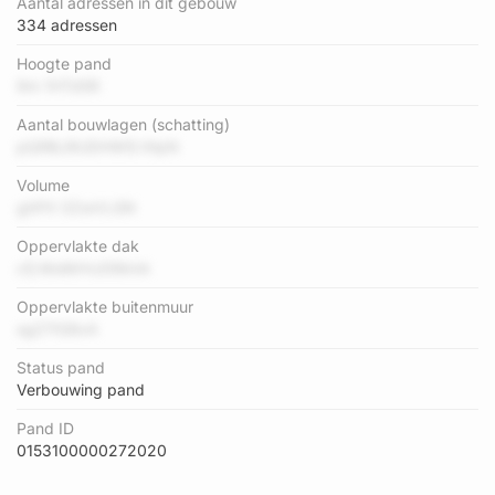
Aantal adressen in dit gebouw
334 adressen
Hoogte pand
9m 1HTd5R
Aantal bouwlagen (schatting)
pQRBJ9UDHW5i lHpN
Volume
ghPX 0ZwVLGN
Oppervlakte dak
cfj MoMrHJ09khA
Oppervlakte buitenmuur
sgZ7tS8xA
Status pand
Verbouwing pand
Pand ID
0153100000272020