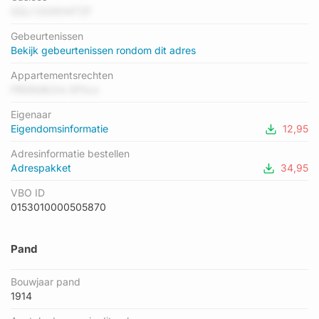
adres ligt heeft als status: 'verbouwing pand'.
QQJ t3i2KH4TZF
Gebeurtenissen
Bekijk gebeurtenissen rondom dit adres
Appartementsrechten
PBS9dlkZre SFhLe
Eigenaar
Eigendomsinformatie
12,95
Adresinformatie bestellen
Adrespakket
34,95
VBO ID
0153010000505870
Pand
Bouwjaar pand
1914