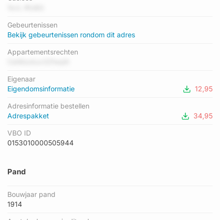
de straat is A+++; het laagste is F. Het gemiddelde energielabel
1lcrL RfJ8G
is er C. Het adres Ariënsplein 1-818 heeft als status:
Gebeurtenissen
'verblijfsobject in gebruik'. Het pand waarin dit adres ligt heeft
Bekijk gebeurtenissen rondom dit adres
als status: 'verbouwing pand'.
Appartementsrechten
Cet8izotuv3ZfwqN
Eigenaar
Eigendomsinformatie
12,95
Adresinformatie bestellen
Adrespakket
34,95
VBO ID
0153010000505944
Pand
Bouwjaar pand
1914