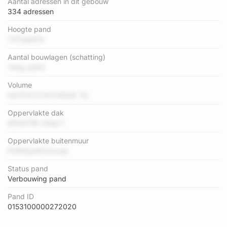
Aantal adressen in dit gebouw
334 adressen
Hoogte pand
TXTwjk67k
Aantal bouwlagen (schatting)
YsVg qQh3
Volume
lwCD4TJYxk5v9IbW Tw
Oppervlakte dak
ilf0937fB V9dp f
Oppervlakte buitenmuur
FD6WpAP2Uvose
Status pand
Verbouwing pand
Pand ID
0153100000272020