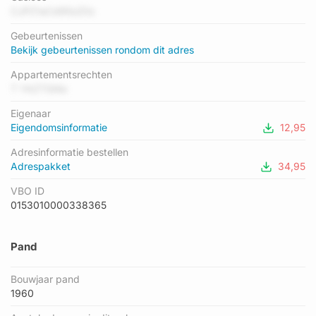
geregistreerd. Het hoogste energielabel in de straat is A+++;
CJPZ1aCd95oZ0z
het laagste is G. Het gemiddelde energielabel is er B. Het adres
Gebeurtenissen
Dennenweg 157 heeft als status: 'verblijfsobject in gebruik'. Het
Bekijk gebeurtenissen rondom dit adres
pand waarin dit adres ligt heeft als status: 'pand in gebruik'.
Appartementsrechten
T YAZTGl4a
Eigenaar
Eigendomsinformatie
12,95
Adresinformatie bestellen
Adrespakket
34,95
VBO ID
0153010000338365
Pand
Bouwjaar pand
1960