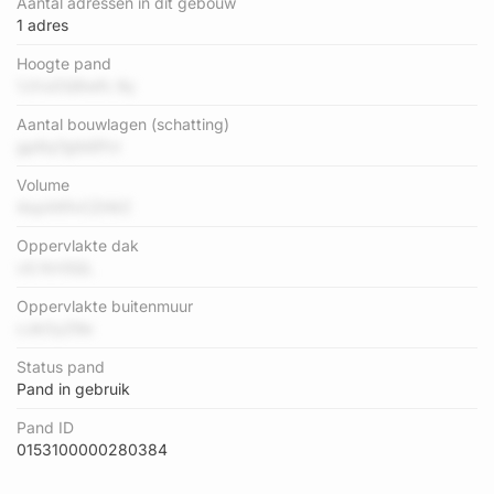
Aantal adressen in dit gebouw
1 adres
Hoogte pand
1JVuOQ6wfc 8y
Aantal bouwlagen (schatting)
gp6q7gtbEPcl
Volume
4zpXKfvCZHlrZ
Oppervlakte dak
vG KrrGQL
Oppervlakte buitenmuur
cJkOyZ9e
Status pand
Pand in gebruik
Pand ID
0153100000280384