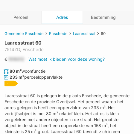
Perceel
Adres
Bestemming
Gemeente Enschede
Enschede
Laaresstraat
60
Laaresstraat 60
7514ZD,
Enschede
€
1519312
Wat moet ik bieden voor deze woning?
80 m²
woonfunctie
233 m²
perceeloppervlakte
E
Laaresstraat 60 is gelegen in de plaats Enschede, de gemeente
Enschede en de provincie Overijssel. Het perceel waarop het
adres gelegen is heeft een oppervlakte van 233 m². Het
verblijfsobject is met 80 m² relatief klein. Het adres is klein
vergeleken met andere objecten in de straat. Het grootste
object in de straat heeft een oppervlakte van 158 m², het
kleinste is 25 m² groot. Laaresstraat 60 bevindt zich in een