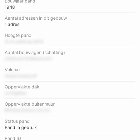
Bouwjaar pand
1948
Aantal adressen in dit gebouw
1 adres
Hoogte pand
SL2Lsah6caLA81d
Aantal bouwlagen (schatting)
O56DoAY9HM6oOcNY
Volume
rAa1pVzbaUunF
Oppervlakte dak
zo75gMon
Oppervlakte buitenmuur
BPFeGZXtlGrxu Nl OG
Status pand
Pand in gebruik
Pand ID