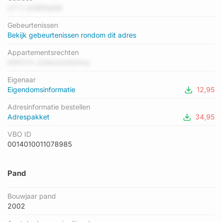
laagste is B. Het gemiddelde energielabel is er A. Het adres
Ll7 C d2BtRqNM
Henk Plenterlaan 53 heeft als status: 'verblijfsobject in gebruik'.
Gebeurtenissen
Het pand waarin dit adres ligt heeft als status: 'pand in
Bekijk gebeurtenissen rondom dit adres
gebruik'.
Appartementsrechten
N5f3YH JL8aUmwQehoy
Eigenaar
Eigendomsinformatie
12,95
Adresinformatie bestellen
Adrespakket
34,95
VBO ID
0014010011078985
Pand
Bouwjaar pand
2002