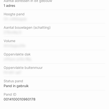
Aantal adressen in dit gebouw
1 adres
Hoogte pand
CII JJNQogzjc
Aantal bouwlagen (schatting)
Z7Exv6q D
Volume
4Vx5ygsJ2fe
Oppervlakte dak
z0Fpzx jz3ts fBq
Oppervlakte buitenmuur
FH lGY aaT
Status pand
Pand in gebruik
Pand ID
0014100010960178