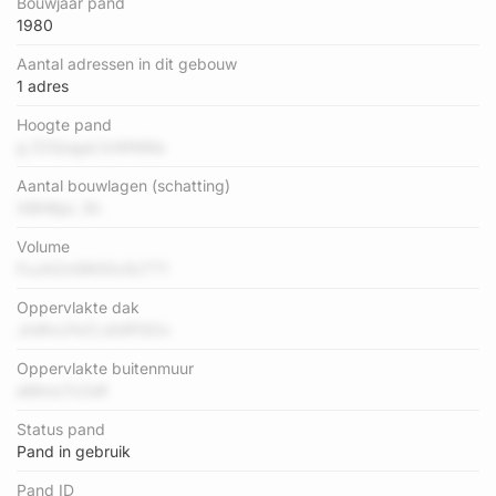
Bouwjaar pand
1980
Aantal adressen in dit gebouw
1 adres
Hoogte pand
g Z2QogaL1zWNMa
Aantal bouwlagen (schatting)
XBH8pL Sh
Volume
FuJAZnI5K00v5cTT1
Oppervlakte dak
JmRvLPe7j s54PGOv
Oppervlakte buitenmuur
aMmz7xZsR
Status pand
Pand in gebruik
Pand ID