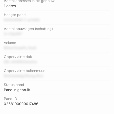
Aantal adressen in dit gebouw
1 adres
Hoogte pand
lhD0h4fWA C qr7e8G
Aantal bouwlagen (schatting)
3r O5p9R7
Volume
lB4wXSoeaPy 6ssS
Oppervlakte dak
DEl v4OENtZensXw
Oppervlakte buitenmuur
RnSxkeeelg29wsgJNJr
Status pand
Pand in gebruik
Pand ID
0268100000017486