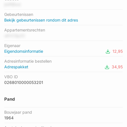
laagste is F. Het gemiddelde energielabel is er B. Het adres Dr.
jmPB5vd
Kuyperstraat 39 heeft als status: 'verblijfsobject in gebruik'. Het
Gebeurtenissen
pand waarin dit adres ligt heeft als status: 'pand in gebruik'.
Bekijk gebeurtenissen rondom dit adres
Appartementsrechten
uKVCSp2C
Eigenaar
Eigendomsinformatie
12,95
Adresinformatie bestellen
Adrespakket
34,95
VBO ID
0268010000053201
Pand
Bouwjaar pand
1964