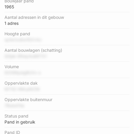
Bouwjaar pand
1965
Aantal adressen in dit gebouw
1 adres
Hoogte pand
sp5e1zoEw1EXV4J
Aantal bouwlagen (schatting)
Q0jak 6Rwp4u88TX1
Volume
92096pdgBUVx o
Oppervlakte dak
M7XE HMcpWZM
Oppervlakte buitenmuur
7BukeI1Iia
Status pand
Pand in gebruik
Pand ID