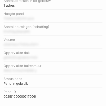
Aantal adressen in dit gebouw
1 adres
Hoogte pand
7G4Hc1U92XH pLb
Aantal bouwlagen (schatting)
lCoX0gzjlwpqMc
Volume
xDdrXeLV7ODGJZQYi
Oppervlakte dak
g84h3Ouij2dk5zYhOi
Oppervlakte buitenmuur
46DLYcXioZnHDE8 y
Status pand
Pand in gebruik
Pand ID
0268100000017006