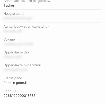
Aantal adressen in dit gebouw
1 adres
Hoogte pand
k5f2A2FNWI5UgP
Aantal bouwlagen (schatting)
DDvw8LuDf
Volume
vUohFbq aVv7rc9q
Oppervlakte dak
XWo0YwffY
Oppervlakte buitenmuur
sWHFgt9ZvL0S
Status pand
Pand in gebruik
Pand ID
0268100000018785