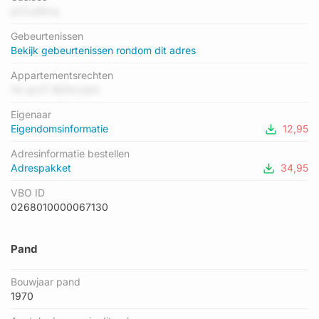
Er is geen energielabel geregistreerd voor het adres. Het
pCVyRtxq
hoogste energielabel in de straat is A; het laagste is G. Het
Gebeurtenissen
gemiddelde energielabel is er E. Het adres Grootstalselaan 141
Bekijk gebeurtenissen rondom dit adres
heeft als status: 'verblijfsobject in gebruik'. Het pand waarin dit
adres ligt heeft als status: 'pand in gebruik'.
Appartementsrechten
1d oyUT 8lOkccbH
Eigenaar
Eigendomsinformatie
12,95
Adresinformatie bestellen
Adrespakket
34,95
VBO ID
0268010000067130
Pand
Bouwjaar pand
1970