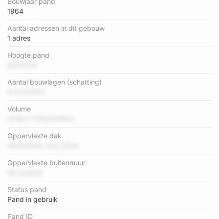
Bouwjaar pand
1964
Aantal adressen in dit gebouw
1 adres
Hoogte pand
jUOHIVfh
Aantal bouwlagen (schatting)
B 4cXODHv
Volume
Vc9pxYYWqNOWcS
Oppervlakte dak
wHCH1O6u r0ul yZFiA
Oppervlakte buitenmuur
h6 oxwoze
Status pand
Pand in gebruik
Pand ID