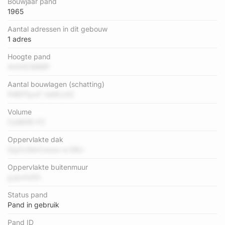
Bouwjaar pand
1965
Aantal adressen in dit gebouw
1 adres
Hoogte pand
4mh5O88BP
Aantal bouwlagen (schatting)
fHlEPSyxF rIaWLt42
Volume
OyBE9E PZ
Oppervlakte dak
DgOUWdVwww w EBU
Oppervlakte buitenmuur
gJpvtU0h
Status pand
Pand in gebruik
Pand ID