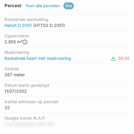
Perceel
Toon alle percelen
Pro
Kadastrale aanduiding
Hatert D 2051
(HTT02 D 2051)
Oppervlakte
2.955 m²
Maatvoering
Kadastrale kaart met maatvoering
59,95
Omtrek
267 meter
Datum laatst gewijzigd
11/07/2002
Aantal adressen op perceel
32
Hoogte boven N.A.P.
OzzJUGQ0mM uJRT EED