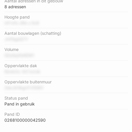
Aantal adressen in dit gebouw
8 adressen
Hoogte pand
ntYvFo Jlhk s Sc6
Aantal bouwlagen (schatting)
Jnl7dgeQ7Y
Volume
GSz6qXbKEW1
Oppervlakte dak
lQveUvL iIrZ kxruk
Oppervlakte buitenmuur
ZakJXHkgnYV5S9V
Status pand
Pand in gebruik
Pand ID
0268100000042590